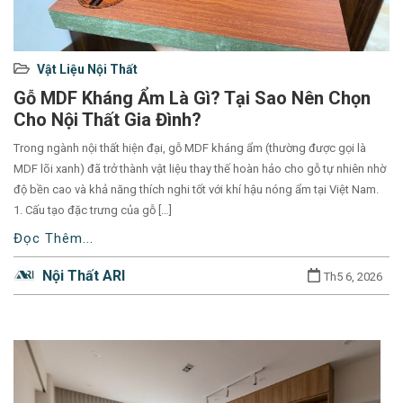
Used
Vật Liệu Nội Thất
before
Gỗ MDF Kháng Ẩm Là Gì? Tại Sao Nên Chọn
category
Cho Nội Thất Gia Đình?
names.
Trong ngành nội thất hiện đại, gỗ MDF kháng ẩm (thường được gọi là
MDF lõi xanh) đã trở thành vật liệu thay thế hoàn hảo cho gỗ tự nhiên nhờ
độ bền cao và khả năng thích nghi tốt với khí hậu nóng ẩm tại Việt Nam.
1. Cấu tạo đặc trưng của gỗ […]
Đọc Thêm...
Nội Thất ARI
Th5 6, 2026