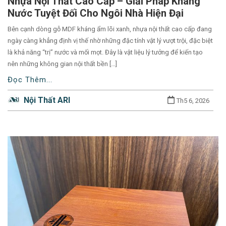
Nhựa Nội Thất Cao Cấp – Giải Pháp Kháng
category
Nước Tuyệt Đối Cho Ngôi Nhà Hiện Đại
names.
Bên cạnh dòng gỗ MDF kháng ẩm lõi xanh, nhựa nội thất cao cấp đang
ngày càng khẳng định vị thế nhờ những đặc tính vật lý vượt trội, đặc biệt
là khả năng “trị” nước và mối mọt. Đây là vật liệu lý tưởng để kiến tạo
nên những không gian nội thất bền […]
Đọc Thêm...
Nội Thất ARI
Th5 6, 2026