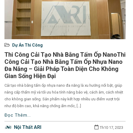
Used
Dự Án Thi Công
before
Thi Công Cải Tạo Nhà Bằng Tấm Ốp NanoThi
category
Công Cải Tạo Nhà Bằng Tấm Ốp Nhựa Nano
names.
Đa Năng – Giải Pháp Toàn Diện Cho Không
Gian Sống Hiện Đại
Cải tạo nhà bằng tấm ốp nhựa nano đa năng là xu hướng nổi bật, giúp
nâng cấp thẩm mỹ và tối ưu hóa tính năng bảo vệ, cách âm, cách nhiệt
cho không gian sống. Sản phẩm này kết hợp nhiều ưu điểm vượt trội
như độ bền cao, khả năng chống ẩm mốc, […]
Đọc Thêm...
Nội Thất ARI
Th10 17, 2023