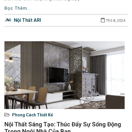
Đọc Thêm...
Nội Thất ARI
Th5 8, 2024
Used
Phong Cách Thiết Kế
before
Nội Thất Sáng Tạo: Thúc Đẩy Sự Sống Động
category
Trong Ngôi Nhà Của Bạn