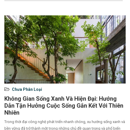
Used
Chưa Phân Loại
before
Không Gian Sống Xanh Và Hiện Đại: Hướng
category
Dẫn Tận Hưởng Cuộc Sống Gắn Kết Với Thiên
names.
Nhiên
Trong thời đại công nghệ phát triển nhanh chóng, xu hướng sống xanh và
bền vững đã trở thành một trong những chủ đề quan trọng và phổ biến