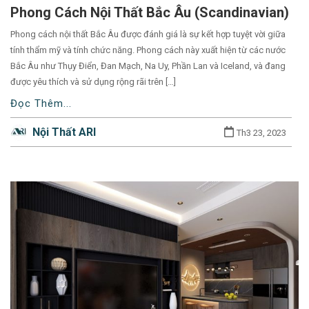
before
Phong Cách Nội Thất Bắc Âu (Scandinavian)
category
Phong cách nội thất Bắc Âu được đánh giá là sự kết hợp tuyệt vời giữa
names.
tính thẩm mỹ và tính chức năng. Phong cách này xuất hiện từ các nước
Bắc Âu như Thụy Điển, Đan Mạch, Na Uy, Phần Lan và Iceland, và đang
được yêu thích và sử dụng rộng rãi trên […]
Đọc Thêm...
Nội Thất ARI
Th3 23, 2023