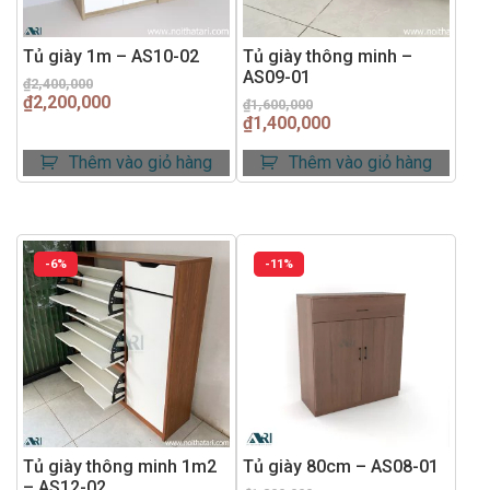
Tủ giày 1m – AS10-02
Tủ giày thông minh –
AS09-01
Giá
Giá
₫
2,400,000
₫
2,200,000
gốc
hiện
Giá
Giá
₫
1,600,000
₫
1,400,000
là:
tại
gốc
hiện
₫2,400,000.
là:
là:
tại
Thêm vào giỏ hàng
Thêm vào giỏ hàng
₫2,200,000.
₫1,600,000.
là:
₫1,400,000.
-6%
-11%
Tủ giày thông minh 1m2
Tủ giày 80cm – AS08-01
– AS12-02