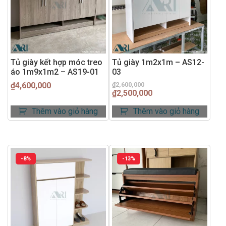
Tủ giày kết hợp móc treo
Tủ giày 1m2x1m – AS12-
áo 1m9x1m2 – AS19-01
03
Giá
Giá
₫
4,600,000
₫
2,600,000
₫
2,500,000
gốc
hiện
là:
tại
Thêm vào giỏ hàng
Thêm vào giỏ hàng
₫2,600,000.
là:
₫2,500,000.
-8%
-13%