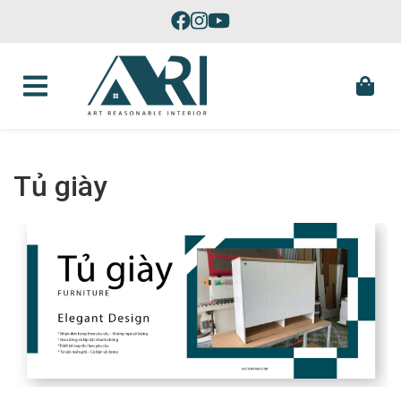
Skip to content
Sản Xuất Đồ Nội Thất Theo Yêu Cầu Tại Phú Yên
Tủ giày