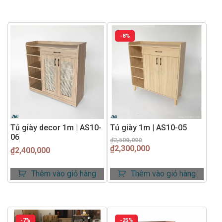
-8%
Tủ giày decor 1m | AS10-
Tủ giày 1m | AS10-05
06
Giá
Giá
₫
2,500,000
₫
2,300,000
gốc
hiện
₫
2,400,000
là:
tại
₫2,500,000.
là:
Thêm vào giỏ hàng
Thêm vào giỏ hàng
₫2,300,000.
-7%
-25%