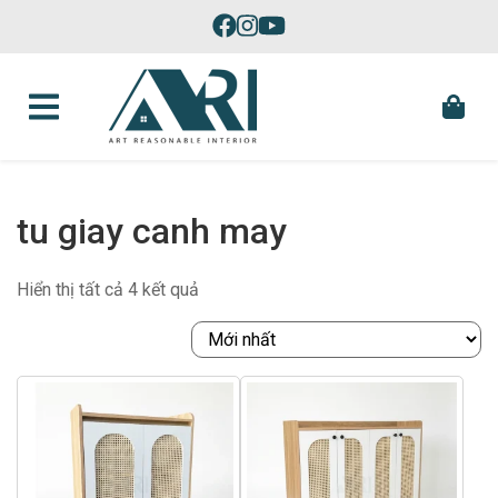
Skip to content
Sản Xuất Đồ Nội Thất Theo Yêu Cầu Tại Phú Yên
tu giay canh may
Được
Hiển thị tất cả 4 kết quả
sắp
xếp
theo
mới
nhất