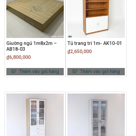
Giường ngủ 1m8x2m –
Tủ trang trí 1m- AK10-01
AB18-03
₫
2,650,000
₫
6,800,000
Thêm vào giỏ hàng
Thêm vào giỏ hàng