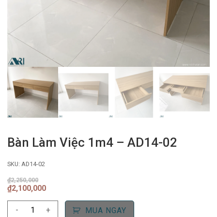
Bàn Làm Việc 1m4 – AD14-02
SKU:
AD14-02
₫
2,250,000
Giá
Giá
₫
2,100,000
gốc
hiện
Bàn
là:
tại
-
+
MUA NGAY
₫2,250,000.
là: