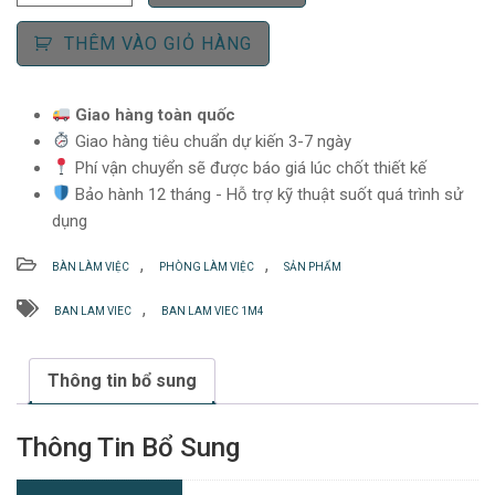
làm
₫2,100,000.
việc
THÊM VÀO GIỎ HÀNG
1m4
-
AD14-
Giao hàng toàn quốc
02
Giao hàng tiêu chuẩn dự kiến 3-7 ngày
số
Phí vận chuyển sẽ được báo giá lúc chốt thiết kế
lượng
Bảo hành 12 tháng - Hỗ trợ kỹ thuật suốt quá trình sử
dụng
,
,
BÀN LÀM VIỆC
PHÒNG LÀM VIỆC
SẢN PHẨM
,
BAN LAM VIEC
BAN LAM VIEC 1M4
Thông tin bổ sung
Thông Tin Bổ Sung